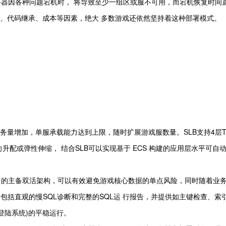
务器因各种问题宕机时， 将导致至少一组区或服不可用，而宕机恢复时间
、代码继承、成本等因素，绝大 多数游戏还依然坚持着这种部署模式。
务量增加，单服承载能力达到上限，随时扩展游戏服数量。SLB支持4层TCP
自身的纵向升配或弹性伸缩， 结合SLB可以实现基于 ECS 构建的应用层水平可
RDS 的主备双活架构，可以有效避免游戏核心数据的单点风险，同时随着业
包括直观的慢SQL诊断和完整的SQL运 行报告，并提供如主键检查、索
登陆系统)的平稳运行。